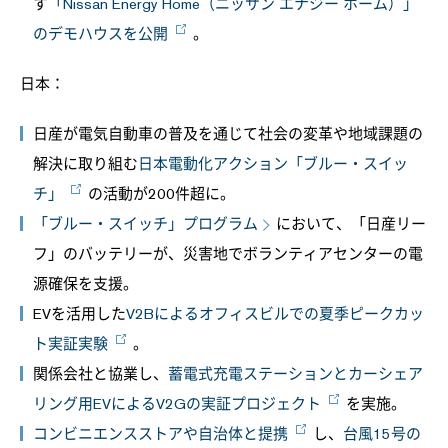
す
「Nissan Energy Home（ニッサン エナジー ホーム）」
のデモハウスを公開
。
日本：
日産が電気自動車の普及を通じて社会の変革や地域課題の
解決に取り組む
日本電動化アクション「ブルー・スイッ
チ」
の活動が200件超に。
「ブルー・スイッチ」プログラム
において、「日産リー
フ」のバッテリーが、災害地でボランティアセンターの電
源確保を支援。
EVを活用した
V2Bによるオフィスビルでの夏季ピークカッ
ト実証実験
。
関係会社と協業し、
蓄電式充電ステーションとカーシェア
リング用EVによるV2Gの実証プロジェクト
を実施。
コンビニエンスストアや自治体と提携
し、
台風15号の