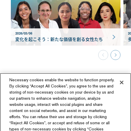
2026/03/06
20
変化を起こそう：新たな価値を創る女性たち
Necessary cookies enable the website to function properly.
By clicking “Accept All Cookies”, you agree to the use and
storing of non-necessary cookies on your device by us and
our partners to enhance website navigation, analyze
ソーシャルメディア
website usage, interact with social plugins and share
content on social networks, and assist in our marketing
efforts. You can refuse their use and storage by clicking
“Reject All Cookies”, or accept and refuse of some or all
types of non-necessary cookies by clicking “Cookies