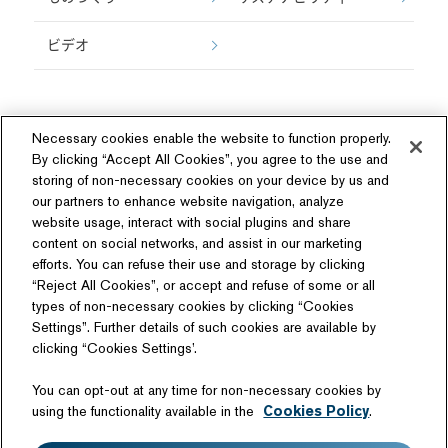
ビデオ
Necessary cookies enable the website to function properly.
By clicking “Accept All Cookies”, you agree to the use and
storing of non-necessary cookies on your device by us and
our partners to enhance website navigation, analyze
ソーシャルメディア
website usage, interact with social plugins and share
content on social networks, and assist in our marketing
efforts. You can refuse their use and storage by clicking
“Reject All Cookies”, or accept and refuse of some or all
types of non-necessary cookies by clicking “Cookies
Settings”. Further details of such cookies are available by
関連サイト
clicking “Cookies Settings’.
商品情報サイト
テクノロジーライセンス
You can opt-out at any time for non-necessary cookies by
日産自動車硬式野球部
using the functionality available in the
Cookies Policy
.
サイトマップ
このサイトについて