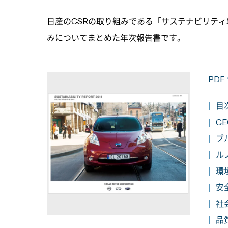
日産のCSRの取り組みである「サステナビリティ
みについてまとめた年次報告書です。
PDF
目次
CE
ブル
ル
環境
安全
社会
品質