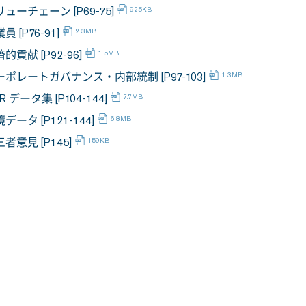
ューチェーン [P69-75]
員 [P76-91]
的貢献 [P92-96]
ーポレートガバナンス・内部統制 [P97-103]
R データ集 [P104-144]
データ [P121-144]
者意見 [P145]